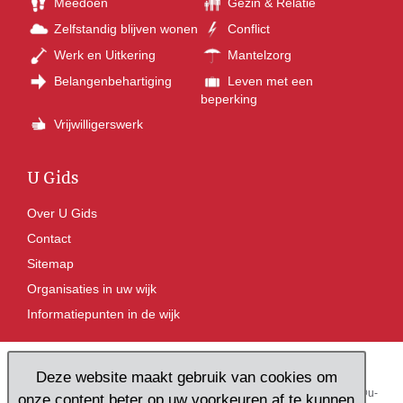
Meedoen
Gezin & Relatie
Zelfstandig blijven wonen
Conflict
Werk en Uitkering
Mantelzorg
Belangenbehartiging
Leven met een
beperking
Vrijwilligerswerk
U Gids
Over U Gids
Contact
Sitemap
Organisaties in uw wijk
Informatiepunten in de wijk
Deze website maakt gebruik van cookies om
Pieterskerkhof 16, 3512 JR Utrecht
Tel: 030 236 17 27
E-mail:
ugids@u-
onze content beter op uw voorkeuren af te kunnen