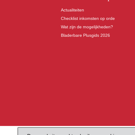
Actualiteiten
Checklist inkomsten op orde
Wat zijn de mogelijkheden?
Bladerbare Plusgids 2026
Pieterskerkhof 16, 3512 JR Ut