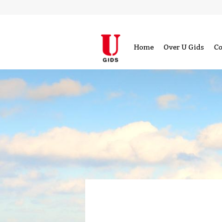
Home
Over U Gids
Co