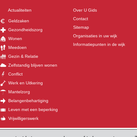
Actualiteiten
Over U Gids
Contact
Geldzaken
Sitemap
Gezondheidszorg
Organisaties in uw wijk
Wonen
Informatiepunten in de wijk
Meedoen
Gezin & Relatie
Zelfstandig blijven wonen
Conflict
Werk en Uitkering
Mantelzorg
Belangenbehartiging
Leven met een beperking
Vrijwilligerswerk
©
recht
Tel: 030 236 17 27
E-mail:
ugids@u-centraal.nl