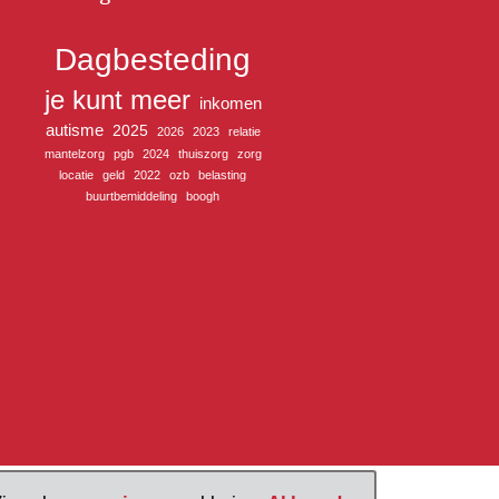
Dagbesteding
je kunt meer
inkomen
autisme
2025
2026
2023
relatie
mantelzorg
pgb
2024
thuiszorg
zorg
locatie
geld
2022
ozb
belasting
buurtbemiddeling
boogh
 U Centraal 2026
Proclaimer
Privacy