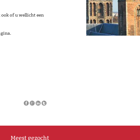
 ook of u wellicht een
agina.
Meest gezocht