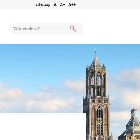
sitemap
A
A+
A++