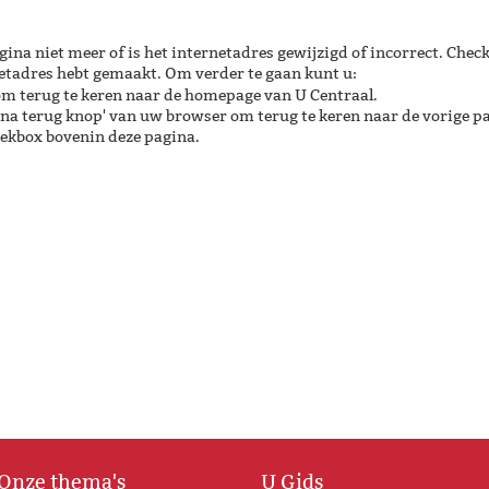
gina niet meer of is het internetadres gewijzigd of incorrect. Check
netadres hebt gemaakt. Om verder te gaan kunt u:
m terug te keren naar de homepage van U Centraal.
ina terug knop' van uw browser om terug te keren naar de vorige p
oekbox bovenin deze pagina.
Onze thema's
U Gids