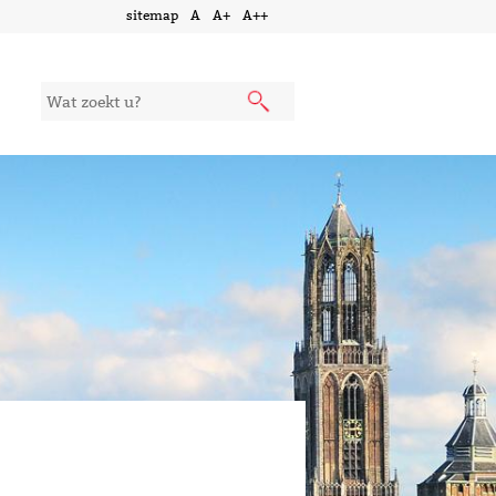
sitemap
A
A+
A++