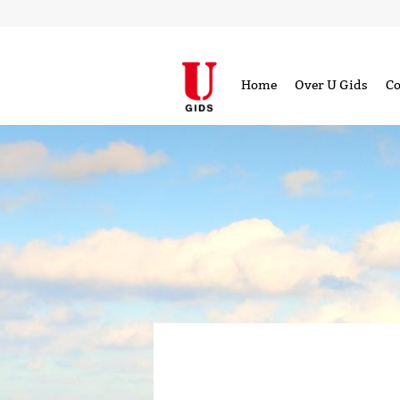
Home
Over U Gids
Co