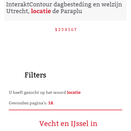
InteraktContour dagbesteding en welzijn
locatie
Utrecht,
de Paraplu
1
2
3
4
5
6
7
Filters
locatie
U heeft gezocht op het woord
18
Gevonden pagina's:
.
Vecht en IJssel in