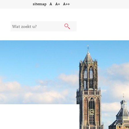
sitemap
A
A+
A++