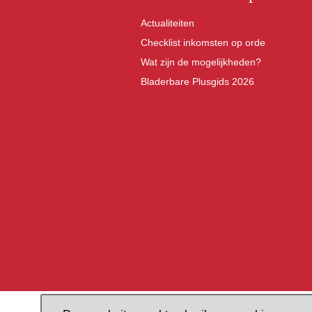
Actualiteiten
Checklist inkomsten op orde
Wat zijn de mogelijkheden?
Bladerbare Plusgids 2026
Pieterskerkhof 16, 3512 JR Ut