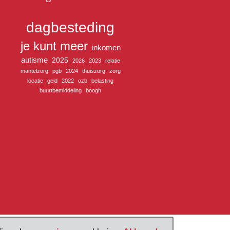
dagbesteding
je kunt meer
inkomen
autisme
2025
2026
2023
relatie
mantelzorg
pgb
2024
thuiszorg
zorg
locatie
geld
2022
ozb
belasting
buurtbemiddeling
boogh
 U Centraal 2026
Proclaimer
Privacy