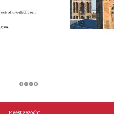
 ook of u wellicht een
agina.
Meest gezocht