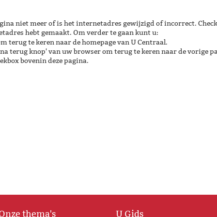
gina niet meer of is het internetadres gewijzigd of incorrect. Check
netadres hebt gemaakt. Om verder te gaan kunt u:
m terug te keren naar de homepage van U Centraal.
ina terug knop' van uw browser om terug te keren naar de vorige p
oekbox bovenin deze pagina.
Onze thema's
U Gids