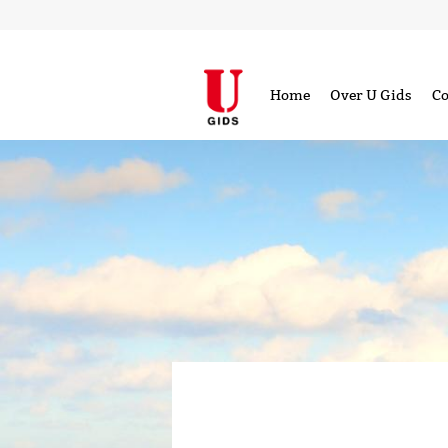
Home
Over U Gids
Co