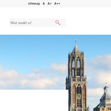
sitemap
A
A+
A++