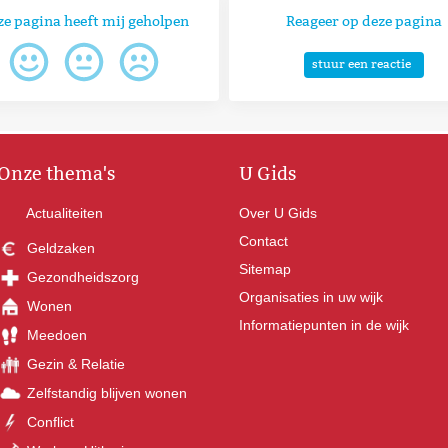
ze pagina heeft mij geholpen
Reageer op deze pagina
stuur een reactie
Onze thema's
U Gids
Actualiteiten
Over U Gids
Contact
Geldzaken
Sitemap
Gezondheidszorg
Organisaties in uw wijk
Wonen
Informatiepunten in de wijk
Meedoen
Gezin & Relatie
Zelfstandig blijven wonen
Conflict