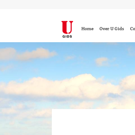
Home
Over U Gids
Co